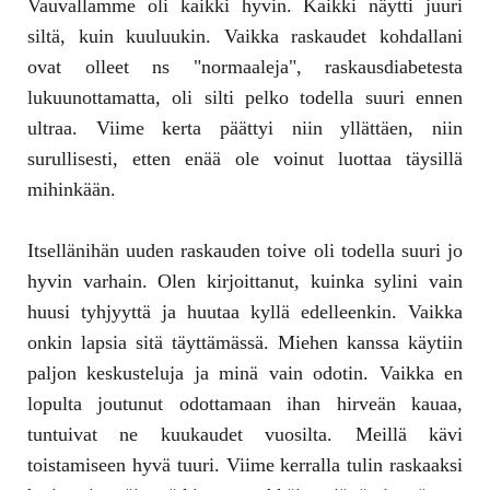
Vauvallamme oli kaikki hyvin. Kaikki näytti juuri
siltä, kuin kuuluukin. Vaikka raskaudet kohdallani
ovat olleet ns "normaaleja", raskausdiabetesta
lukuunottamatta, oli silti pelko todella suuri ennen
ultraa. Viime kerta päättyi niin yllättäen, niin
surullisesti, etten enää ole voinut luottaa täysillä
mihinkään.
Itsellänihän uuden raskauden toive oli todella suuri jo
hyvin varhain. Olen kirjoittanut, kuinka sylini vain
huusi tyhjyyttä ja huutaa kyllä edelleenkin. Vaikka
onkin lapsia sitä täyttämässä. Miehen kanssa käytiin
paljon keskusteluja ja minä vain odotin. Vaikka en
lopulta joutunut odottamaan ihan hirveän kauaa,
tuntuivat ne kuukaudet vuosilta. Meillä kävi
toistamiseen hyvä tuuri. Viime kerralla tulin raskaaksi