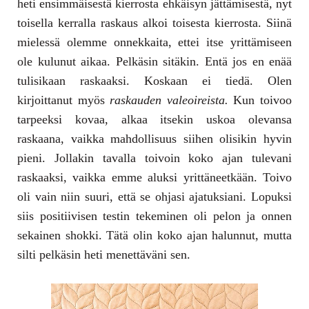
heti ensimmäisestä kierrosta ehkäisyn jättämisestä, nyt
toisella kerralla raskaus alkoi toisesta kierrosta. Siinä
mielessä olemme onnekkaita, ettei itse yrittämiseen
ole kulunut aikaa. Pelkäsin sitäkin. Entä jos en enää
tulisikaan raskaaksi. Koskaan ei tiedä. Olen
kirjoittanut myös
raskauden valeoireista.
Kun toivoo
tarpeeksi kovaa, alkaa itsekin uskoa olevansa
raskaana, vaikka mahdollisuus siihen olisikin hyvin
pieni. Jollakin tavalla toivoin koko ajan tulevani
raskaaksi, vaikka emme aluksi yrittäneetkään. Toivo
oli vain niin suuri, että se ohjasi ajatuksiani. Lopuksi
siis positiivisen testin tekeminen oli pelon ja onnen
sekainen shokki. Tätä olin koko ajan halunnut, mutta
silti pelkäsin heti menettäväni sen.