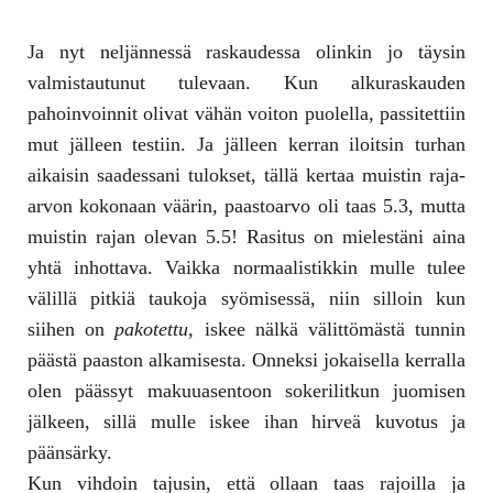
Ja nyt neljännessä raskaudessa olinkin jo täysin
valmistautunut tulevaan. Kun alkuraskauden
pahoinvoinnit olivat vähän voiton puolella, passitettiin
mut jälleen testiin. Ja jälleen kerran iloitsin turhan
aikaisin saadessani tulokset, tällä kertaa muistin raja-
arvon kokonaan väärin, paastoarvo oli taas 5.3, mutta
muistin rajan olevan 5.5! Rasitus on mielestäni aina
yhtä inhottava. Vaikka normaalistikkin mulle tulee
välillä pitkiä taukoja syömisessä, niin silloin kun
siihen on
pakotettu,
iskee nälkä välittömästä tunnin
päästä paaston alkamisesta. Onneksi jokaisella kerralla
olen päässyt makuuasentoon sokerilitkun juomisen
jälkeen, sillä mulle iskee ihan hirveä kuvotus ja
päänsärky.
Kun vihdoin tajusin, että ollaan taas rajoilla ja