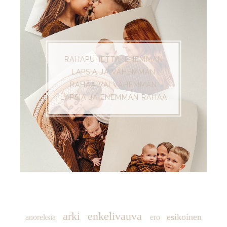
RAHAPUHETTA: ENEMMÄN
LAPSIA JA VÄHEMMÄN
RAHAA VAI VÄHEMMÄN
LAPSIA JA ENEMMÄN RAHAA
TUNNISTEET
arki
enkelivauva
esikoinen
anoreksia
ero