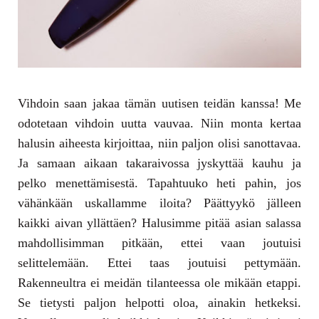
Vihdoin saan jakaa tämän uutisen teidän kanssa! Me
odotetaan vihdoin uutta vauvaa. Niin monta kertaa
halusin aiheesta kirjoittaa, niin paljon olisi sanottavaa.
Ja samaan aikaan takaraivossa jyskyttää kauhu ja
pelko menettämisestä. Tapahtuuko heti pahin, jos
vähänkään uskallamme iloita? Päättyykö jälleen
kaikki aivan yllättäen? Halusimme pitää asian salassa
mahdollisimman pitkään, ettei vaan joutuisi
selittelemään. Ettei taas joutuisi pettymään.
Rakenneultra ei meidän tilanteessa ole mikään etappi.
Se tietysti paljon helpotti oloa, ainakin hetkeksi.