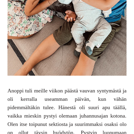
Anoppi tuli meille viikon päästä vauvan syntymästä ja
oli kerralla useamman päivän, kun vähän
pidemmältäkin tulee. Hänestä oli suuri apu täällä,
vaikka mieskin pystyi olemaan juhannusajan kotona.
Olen itse toipunut sektiosta ja suurimmaksi osaksi olo
on ollut täysin hyödytön. Pystyin luopumaan