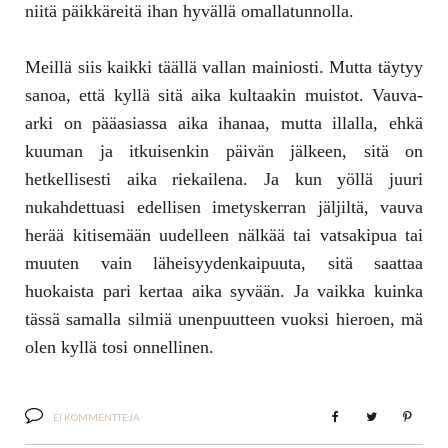
niitä päikkäreitä ihan hyvällä omallatunnolla.
Meillä siis kaikki täällä vallan mainiosti. Mutta täytyy
sanoa, että kyllä sitä aika kultaakin muistot. Vauva-
arki on pääasiassa aika ihanaa, mutta illalla, ehkä
kuuman ja itkuisenkin päivän jälkeen, sitä on
hetkellisesti aika riekailena. Ja kun yöllä juuri
nukahdettuasi edellisen imetyskerran jäljiltä, vauva
herää kitisemään uudelleen nälkää tai vatsakipua tai
muuten vain läheisyydenkaipuuta, sitä saattaa
huokaista pari kertaa aika syvään. Ja vaikka kuinka
tässä samalla silmiä unenpuutteen vuoksi hieroen, mä
olen kyllä tosi onnellinen.
EI KOMMENTTEJA