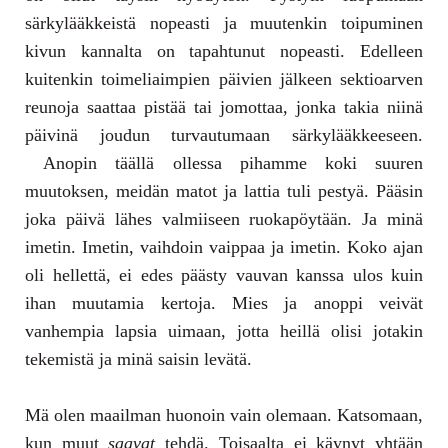
särkylääkkeistä nopeasti ja muutenkin toipuminen
kivun kannalta on tapahtunut nopeasti. Edelleen
kuitenkin toimeliaimpien päivien jälkeen sektioarven
reunoja saattaa pistää tai jomottaa, jonka takia niinä
päivinä joudun turvautumaan särkylääkkeeseen.
Anopin täällä ollessa pihamme koki suuren
muutoksen, meidän matot ja lattia tuli pestyä. Pääsin
joka päivä lähes valmiiseen ruokapöytään. Ja minä
imetin. Imetin, vaihdoin vaippaa ja imetin. Koko ajan
oli hellettä, ei edes päästy vauvan kanssa ulos kuin
ihan muutamia kertoja. Mies ja anoppi veivät
vanhempia lapsia uimaan, jotta heillä olisi jotakin
tekemistä ja minä saisin levätä.
Mä olen maailman huonoin vain olemaan. Katsomaan,
kun muut
saavat
tehdä. Toisaalta ei käynyt yhtään