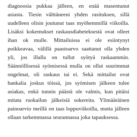
diagnoosia pukkaa jälleen, en enää masentunut
asiasta. Tiesin välttäneeni yhden rasituksen, sillä
uudelleen olisin joutunut taas myöhemmillä viikoilla.
Lisäksi kokemukset raskausdiabeteksestä ovat olleet
ihan ok mulle. Mittailuissa ei ole esiintynyt
poikkeavaa, välillä paastoarvo saattanut olla yhden
yli, jos illalla on tullut syötyä raskaammin.
Säännöllisessä syömisessä mulla on ollut suurimmat
ongelmat, oli raskaus tai ei. Sekä mittailut ovat
hankalia joskus töissä, jos syömisen jälkeen tulee
asiakas, enkä tunnin päästä ole valmis, kun pitäisi
mitata ruokailun jälkeisiä sokereita. Ylimääräinen
painoarvio meillä on taas loppuviikoilla, mutta jälleen
ollaan tarkemmassa seurannassa joka tapauksessa.