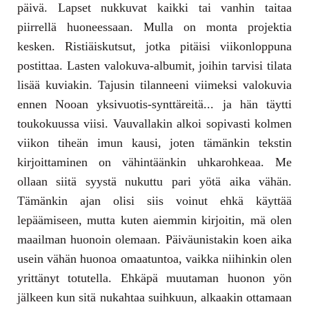
päivä. Lapset nukkuvat kaikki tai vanhin taitaa
piirrellä huoneessaan. Mulla on monta projektia
kesken. Ristiäiskutsut, jotka pitäisi viikonloppuna
postittaa. Lasten valokuva-albumit, joihin tarvisi tilata
lisää kuviakin. Tajusin tilanneeni viimeksi valokuvia
ennen Nooan yksivuotis-synttäreitä... ja hän täytti
toukokuussa viisi. Vauvallakin alkoi sopivasti kolmen
viikon tiheän imun kausi, joten tämänkin tekstin
kirjoittaminen on vähintäänkin uhkarohkeaa. Me
ollaan siitä syystä nukuttu pari yötä aika vähän.
Tämänkin ajan olisi siis voinut ehkä käyttää
lepäämiseen, mutta kuten aiemmin kirjoitin, mä olen
maailman huonoin olemaan. Päiväunistakin koen aika
usein vähän huonoa omaatuntoa, vaikka niihinkin olen
yrittänyt totutella. Ehkäpä muutaman huonon yön
jälkeen kun sitä nukahtaa suihkuun, alkaakin ottamaan