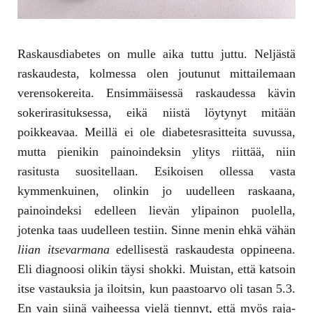
Raskausdiabetes on mulle aika tuttu juttu. Neljästä
raskaudesta, kolmessa olen joutunut mittailemaan
verensokereita. Ensimmäisessä raskaudessa kävin
sokerirasituksessa, eikä niistä löytynyt mitään
poikkeavaa. Meillä ei ole diabetesrasitteita suvussa,
mutta pienikin painoindeksin ylitys riittää, niin
rasitusta suositellaan. Esikoisen ollessa vasta
kymmenkuinen, olinkin jo uudelleen raskaana,
painoindeksi edelleen lievän ylipainon puolella,
jotenka taas uudelleen testiin. Sinne menin ehkä vähän
liian itsevarmana
edellisestä raskaudesta oppineena.
Eli diagnoosi olikin täysi shokki. Muistan, että katsoin
itse vastauksia ja iloitsin, kun paastoarvo oli tasan 5.3.
En vain siinä vaiheessa vielä tiennyt, että myös raja-