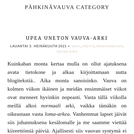
PÄHKINÄVAUVA CATEGORY
UPEA UNETON VAUVA-ARKI
LAUANTAI 3. HEINÄKUUTA 2021
•
ARKI
,
IMETYS
,
PÄHKINÄVAUVA
,
VAUVA-AIKA
Kuinkahan monta kertaa mulla on ollut ajatuksena
avata tietokone ja alkaa kirjoittamaan uutta
blogitekstiä.. Aika monta sanoisinko. Vauva on
kolmen viikon ikäinen ja meidän ensimmäiset viikot
ovat menneet hyvinkin nopeasti. Vasta tällä viikolla
meillä alkoi
normaali
arki, vaikka tämäkin on
oikeastaan vasta
loma-arkea
. Vanhemmat lapset jäivät
siis juhannuksena kesälomalle ja me saamme viettää
kiireettömiä päiviä. Ajallisesti siis vauvan syntymä ei