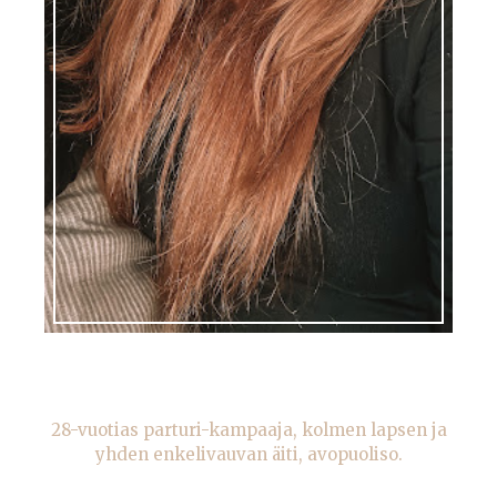
28-vuotias parturi-kampaaja, kolmen lapsen ja
yhden enkelivauvan äiti, avopuoliso.