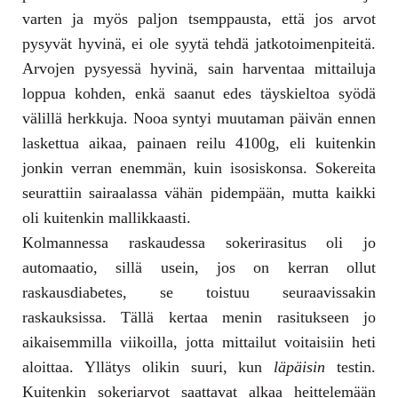
varten ja myös paljon tsemppausta, että jos arvot
pysyvät hyvinä, ei ole syytä tehdä jatkotoimenpiteitä.
Arvojen pysyessä hyvinä, sain harventaa mittailuja
loppua kohden, enkä saanut edes täyskieltoa syödä
välillä herkkuja. Nooa syntyi muutaman päivän ennen
laskettua aikaa, painaen reilu 4100g, eli kuitenkin
jonkin verran enemmän, kuin isosiskonsa. Sokereita
seurattiin sairaalassa vähän pidempään, mutta kaikki
oli kuitenkin mallikkaasti.
Kolmannessa raskaudessa sokerirasitus oli jo
automaatio, sillä usein, jos on kerran ollut
raskausdiabetes, se toistuu seuraavissakin
raskauksissa. Tällä kertaa menin rasitukseen jo
aikaisemmilla viikoilla, jotta mittailut voitaisiin heti
aloittaa. Yllätys olikin suuri, kun
läpäisin
testin.
Kuitenkin sokeriarvot saattavat alkaa heittelemään