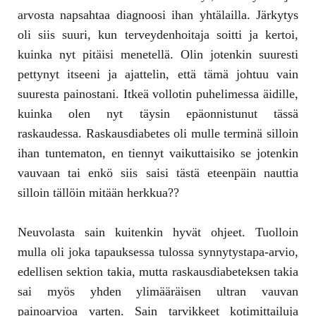
arvosta napsahtaa diagnoosi ihan yhtälailla. Järkytys
oli siis suuri, kun terveydenhoitaja soitti ja kertoi,
kuinka nyt pitäisi menetellä. Olin jotenkin suuresti
pettynyt itseeni ja ajattelin, että tämä johtuu vain
suuresta painostani. Itkeä vollotin puhelimessa äidille,
kuinka olen nyt täysin epäonnistunut tässä
raskaudessa. Raskausdiabetes oli mulle terminä silloin
ihan tuntematon, en tiennyt vaikuttaisiko se jotenkin
vauvaan tai enkö siis saisi tästä eteenpäin nauttia
silloin tällöin mitään herkkua??
Neuvolasta sain kuitenkin hyvät ohjeet. Tuolloin
mulla oli joka tapauksessa tulossa synnytystapa-arvio,
edellisen sektion takia, mutta raskausdiabeteksen takia
sai myös yhden ylimääräisen ultran vauvan
painoarvioa varten. Sain tarvikkeet kotimittailuja