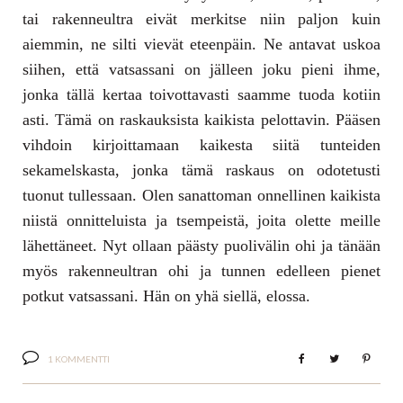
tai rakenneultra eivät merkitse niin paljon kuin
aiemmin, ne silti vievät eteenpäin. Ne antavat uskoa
siihen, että vatsassani on jälleen joku pieni ihme,
jonka tällä kertaa toivottavasti saamme tuoda kotiin
asti. Tämä on raskauksista kaikista pelottavin. Pääsen
vihdoin kirjoittamaan kaikesta siitä tunteiden
sekamelskasta, jonka tämä raskaus on odotetusti
tuonut tullessaan. Olen sanattoman onnellinen kaikista
niistä onnitteluista ja tsempeistä, joita olette meille
lähettäneet. Nyt ollaan päästy puolivälin ohi ja tänään
myös rakenneultran ohi ja tunnen edelleen pienet
potkut vatsassani. Hän on yhä siellä, elossa.
1 KOMMENTTI