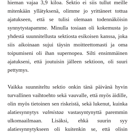
hieman vajaa 3,9 kiloa. Sektio ei siis tullut meille
mitenkään yllätyksenä, olimme jo yrittäneet tottua
ajatukseen, että se tulisi olemaan todennäköisin
synnytystapamme. Minulla tosiaan oli kokemusta jo
yhdestä suunnitellusta sektiosta esikoisen kanssa, joka
siis aikoinaan sujui täysin moitteettomasti ja oma
toipumiseni oli ihan supernopea. Silti ensimmäinen
ajatukseni, että joutuisin jälleen sektioon, oli suuri
pettymys.
Vaikka suunniteltu sektio onkin tänä päivänä hyvin
turvallinen vaihtoehto sekä vauvalle, että myös äidille,
olin myös tietoinen sen riskeistä, sekä lukenut, kuinka
alatiesynnytys
valmistaa
vastasyntynyttä paremmin
ulkomaailmaan. Lisäksi, ehkä suurin syy
alatiesynnytykseen oli kuitenkin se, että olisin