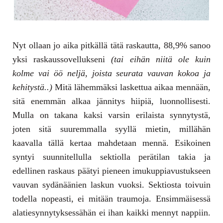
Nyt ollaan jo aika pitkällä tätä raskautta, 88,9% sanoo
yksi raskaussovellukseni
(tai eihän niitä ole kuin
kolme vai öö neljä, joista seurata vauvan kokoa ja
kehitystä..)
Mitä lähemmäksi laskettua aikaa mennään,
sitä enemmän alkaa jännitys hiipiä, luonnollisesti.
Mulla on takana kaksi varsin erilaista synnytystä,
joten sitä suuremmalla syyllä mietin, millähän
kaavalla tällä kertaa mahdetaan mennä. Esikoinen
syntyi suunnitellulla sektiolla perätilan takia ja
edellinen raskaus päätyi pieneen imukuppiavustukseen
vauvan sydänäänien laskun vuoksi. Sektiosta toivuin
todella nopeasti, ei mitään traumoja. Ensimmäisessä
alatiesynnytyksessähän ei ihan kaikki mennyt nappiin.