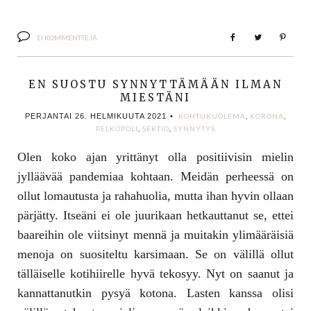
EI KOMMENTTEJA
EN SUOSTU SYNNYTTÄMÄÄN ILMAN
MIESTÄNI
PERJANTAI 26. HELMIKUUTA 2021
•
KOHTUKUOLEMA
,
KORONA
,
PELKOPOLI
,
SEKTIO
,
SYNNYTYS
Olen koko ajan yrittänyt olla positiivisin mielin
jylläävää pandemiaa kohtaan. Meidän perheessä on
ollut lomautusta ja rahahuolia, mutta ihan hyvin ollaan
pärjätty. Itseäni ei ole juurikaan hetkauttanut se, ettei
baareihin ole viitsinyt mennä ja muitakin ylimääräisiä
menoja on suositeltu karsimaan. Se on välillä ollut
tälläiselle kotihiirelle hyvä tekosyy. Nyt on saanut ja
kannattanutkin pysyä kotona. Lasten kanssa olisi