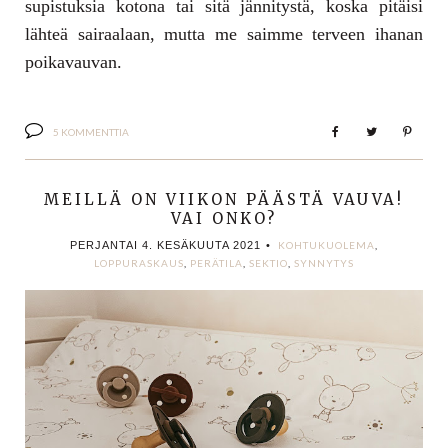
supistuksia kotona tai sitä jännitystä, koska pitäisi
lähteä sairaalaan, mutta me saimme terveen ihanan
poikavauvan.
5 KOMMENTTIA
MEILLÄ ON VIIKON PÄÄSTÄ VAUVA!
VAI ONKO?
PERJANTAI 4. KESÄKUUTA 2021
•
KOHTUKUOLEMA
,
LOPPURASKAUS
,
PERÄTILA
,
SEKTIO
,
SYNNYTYS