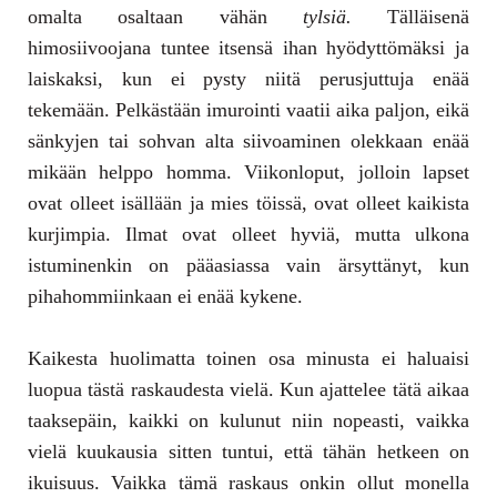
omalta osaltaan vähän
tylsiä.
Tälläisenä
himosiivoojana tuntee itsensä ihan hyödyttömäksi ja
laiskaksi, kun ei pysty niitä perusjuttuja enää
tekemään. Pelkästään imurointi vaatii aika paljon, eikä
sänkyjen tai sohvan alta siivoaminen olekkaan enää
mikään helppo homma. Viikonloput, jolloin lapset
ovat olleet isällään ja mies töissä, ovat olleet kaikista
kurjimpia. Ilmat ovat olleet hyviä, mutta ulkona
istuminenkin on pääasiassa vain ärsyttänyt, kun
pihahommiinkaan ei enää kykene.
Kaikesta huolimatta toinen osa minusta ei haluaisi
luopua tästä raskaudesta vielä. Kun ajattelee tätä aikaa
taaksepäin, kaikki on kulunut niin nopeasti, vaikka
vielä kuukausia sitten tuntui, että tähän hetkeen on
ikuisuus. Vaikka tämä raskaus onkin ollut monella