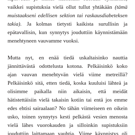
vaikkei supistuksia vielä ollut tullut yhtäkään
(tämä
muistaakseni edellisen sektion tai raskausdiabeteksen
takia)
. Ja kolmas tietysti kaikista surullisin ja
epätavallisin, kun synnytys jouduttiin käynnistämään
menehtyneen vauvamme vuoksi.
Mutta nyt, en enää tiedä uskaltaisinko nauttia
jännittävästä odottelusta kotona. Pelkäisinkö koko
ajan vauvan menehtyvän vielä viime metreillä?
Pelkäisinkö sitä, etten tiedä, koska kuuluisi lähteä ja
olisimme paikalla niin aikaisin, että meidät
hätistettäisiin vielä takaisin kotiin tai entä jos emme
edes ehtisi sairaalaan? No tähän viimeiseen en oikein
usko, toinen synnytys kesti pelkästä vesien menosta
vielä lähes vuorokauden ja silloinkin supistuksiin
jouduttiin laittamaan vauhtia. Viime käynnistys oli