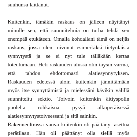
suuhunsa laittanut.
Kuitenkin, tämäkin raskaus on jälleen näyttänyt
minulle sen, että suunnitelmia on turha tehdä sen
enempää etukäteen. Omalla kohdallani tämä on neljäs
raskaus, jossa olen toivonut esimerkiksi tietynlaista
synnytystä ja se ei nyt tule tälläkään kertaa
toteutumaan. Heti raskauden alussa olin täysin varma,
että tahdon ehdottomasti alatiesynnytyksen.
Raskauden edetessä aloin kuitenkin jännittämään
myös itse synnyttämistä ja mielessäni kävikin välillä
suunniteltu sektio. Toivoin kuitenkin äitiyspolin
puolelta rohkaisua pysyä alkuperäisessä
alatiesynnytystoiveessani ja sitä sainkin.
Rakenneultrassa vauva kuitenkin oli päättänyt asettua
perätilaan. Hän oli päättänyt olla siellä myös