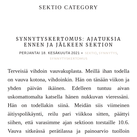
SEKTIO CATEGORY
SYNNYTYSKERTOMUS: AJATUKSIA
ENNEN JA JÄLKEEN SEKTION
PERJANTAI 18. KESÄKUUTA 2021
•
SEKTIO
,
SYNNYTYS
,
SYNNYTYSKERTOMUS
Terveisiä vihdoin vauvakuplasta. Meillä ihan todella
on vauva kotona, vihdoinkin. Hän on tänään viikon ja
yhden päivän ikäinen. Edelleen tuntuu aivan
uskomattomalta katsella hänen nukkuvan vieressäni.
Hän on todellakin siinä. Meidän siis viimeinen
äitiyspolikäynti, reilu pari viikkoa sitten, päättyi
siihen, että varasimme ajan sektioon torstaille 10.6.
Vauva sitkeässä perätilassa ja painoarvio tuolloin