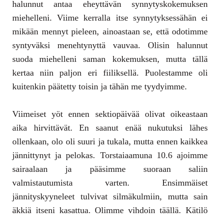
halunnut antaa eheyttävän synnytyskokemuksen
miehelleni. Viime kerralla itse synnytyksessähän ei
mikään mennyt pieleen, ainoastaan se, että odotimme
syntyväksi menehtynyttä vauvaa. Olisin halunnut
suoda miehelleni saman kokemuksen, mutta tällä
kertaa niin paljon eri fiiliksellä. Puolestamme oli
kuitenkin päätetty toisin ja tähän me tyydyimme.
Viimeiset yöt ennen sektiopäivää olivat oikeastaan
aika hirvittävät. En saanut enää nukutuksi lähes
ollenkaan, olo oli suuri ja tukala, mutta ennen kaikkea
jännittynyt ja pelokas. Torstaiaamuna 10.6 ajoimme
sairaalaan ja pääsimme suoraan saliin
valmistautumista varten. Ensimmäiset
jännityskyyneleet tulvivat silmäkulmiin, mutta sain
äkkiä itseni kasattua. Olimme vihdoin täällä. Kätilö