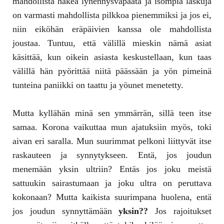
mahdollista hakea lyhennysvapaata ja isompia laskuja
on varmasti mahdollista pilkkoa pienemmiksi ja jos ei,
niin eiköhän eräpäivien kanssa ole mahdollista
joustaa. Tuntuu, että välillä mieskin nämä asiat
käsittää, kun oikein asiasta keskustellaan, kun taas
välillä hän pyörittää niitä päässään ja yön pimeinä
tunteina paniikki on taattu ja yöunet menetetty.
Mutta kyllähän minä sen ymmärrän, sillä teen itse
samaa. Korona vaikuttaa mun ajatuksiin myös, toki
aivan eri saralla. Mun suurimmat pelkoni liittyvät itse
raskauteen ja synnytykseen. Entä, jos joudun
menemään yksin ultriin? Entäs jos joku meistä
sattuukin sairastumaan ja joku ultra on peruttava
kokonaan? Mutta kaikista suurimpana huolena, entä
jos joudun synnyttämään
yksin??
Jos rajoitukset