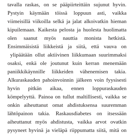
tavalla raskas, on se pääpiirteittäin sujunut hyvin.
Pystyin käymään töissä loppuun asti, vaikka
viimeisillä viikoilla selkä ja jalat alkoivatkin hieman
kipuilemaan. Kaikesta pelosta ja huolesta huolimatta
olen saanut myös nauttia monista hetkistä.
Ensimmäisistä liikkeistä ja siitä, että vauva on
ylipäätään ollut aktiivinen liikkumaan suurimmaksi
osaksi, enkä ole joutunut kuin kerran menemään
paniikkikäynnille liikkeiden vähenemisen takia.
Alkuraskauden pahoinvoinnin jälkeen voin fyysisesti
hyvin pitkän aikaa, ennen loppuraskauden
kömpelyyttä. Painoa on tullut maltillisesti, vaikka se
onkin aiheuttanut omat ahdistuksensa suuremman
lähtöpainon takia. Raskausdiabetes on itsessään
aiheuttanut myös ahdistusta, vaikka arvot ovatkin
pysyneet hyvinä ja vieläpä riippumatta siitä, mitä on