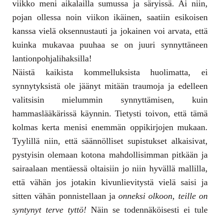
viikko meni aikalailla sumussa ja säryissä. Ai niin,
pojan ollessa noin viikon ikäinen, saatiin esikoisen
kanssa vielä oksennustauti ja jokainen voi arvata, että
kuinka mukavaa puuhaa se on juuri synnyttäneen
lantionpohjalihaksilla!
Näistä kaikista kommelluksista huolimatta, ei
synnytyksistä ole jäänyt mitään traumoja ja edelleen
valitsisin mielummin synnyttämisen, kuin
hammaslääkärissä käynnin. Tietysti toivon, että tämä
kolmas kerta menisi enemmän oppikirjojen mukaan.
Tyylillä niin, että säännölliset supistukset alkaisivat,
pystyisin olemaan kotona mahdollisimman pitkään ja
sairaalaan mentäessä oltaisiin jo niin hyvällä mallilla,
että vähän jos jotakin kivunlievitystä vielä saisi ja
sitten vähän ponnistellaan ja
onneksi olkoon, teille on
syntynyt terve tyttö!
Näin se todennäköisesti ei tule