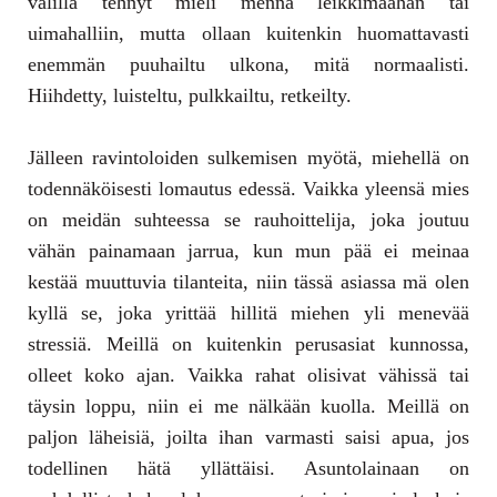
välillä tehnyt mieli mennä leikkimaahan tai
uimahalliin, mutta ollaan kuitenkin huomattavasti
enemmän puuhailtu ulkona, mitä normaalisti.
Hiihdetty, luisteltu, pulkkailtu, retkeilty.
Jälleen ravintoloiden sulkemisen myötä, miehellä on
todennäköisesti lomautus edessä. Vaikka yleensä mies
on meidän suhteessa se rauhoittelija, joka joutuu
vähän painamaan jarrua, kun mun pää ei meinaa
kestää muuttuvia tilanteita, niin tässä asiassa mä olen
kyllä se, joka yrittää hillitä miehen yli menevää
stressiä. Meillä on kuitenkin perusasiat kunnossa,
olleet koko ajan. Vaikka rahat olisivat vähissä tai
täysin loppu, niin ei me nälkään kuolla. Meillä on
paljon läheisiä, joilta ihan varmasti saisi apua, jos
todellinen hätä yllättäisi. Asuntolainaan on