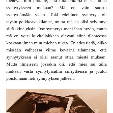
menevät niin pitkälle, että tukihenkilöä ei saa ottaa
synnytykseen mukaan? Mä en vain suostu
synnyttämään yksin. Toki edellinen synnytys oli
täysin poikkeava tilanne, mutta mä en olisi selvinnyt
siitä ikinä yksin. Itse synnytys meni ihan hyvin, mutta
mä en voisi kuvitellakkaan olevani siinä tilanteessa
koskaan ilman mun miehen tukea. En edes tiedä, oliko
missään vaiheessa viime keväänä tilannetta, että
synnytykseen ei olisi saanut ottaa miestä mukaan.
Mutta ilmeisesti jossakin oli, että mies sai tulla
mukaan vasta synnytyssaliin siirryttäessä ja joutui
poistumaan heti synnytyksen jälkeen.