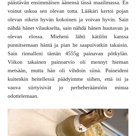
päästävän ensimmäisen äänensä tässä maailmassa. En
voinut uskoa sen olevan totta. Lääkäri kertoi pojan
olevan oikein hyvän kokoinen ja voivan hyvin. Sain
nähdä hänet vilaukselta, sain nähdä hänen huutavan ja
olevan elossa. Mieheni lähti kätilön kanssa
punnitsemaan häntä ja pian he saapuivatkin takaisin.
Sain rinnalleni tämän 4555g painavan pötkylän.
Viikon takainen painoarvio oli mennyt hieman
metsään, mutta hän oli vihdoin siinä. Paineideni
kuitenkin heitellessä päädyimme siihen, että isi ja
vauva siirtyisivät jo perheheräämöön minua
odottelemaan.