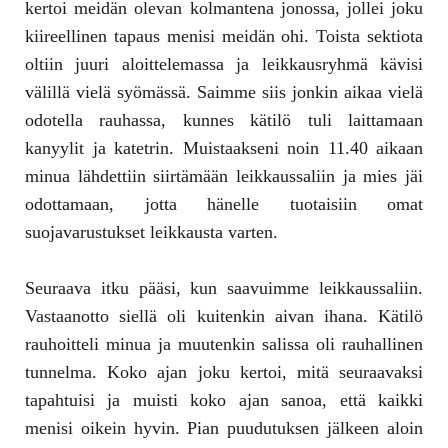
kertoi meidän olevan kolmantena jonossa, jollei joku
kiireellinen tapaus menisi meidän ohi. Toista sektiota
oltiin juuri aloittelemassa ja leikkausryhmä kävisi
välillä vielä syömässä. Saimme siis jonkin aikaa vielä
odotella rauhassa, kunnes kätilö tuli laittamaan
kanyylit ja katetrin. Muistaakseni noin 11.40 aikaan
minua lähdettiin siirtämään leikkaussaliin ja mies jäi
odottamaan, jotta hänelle tuotaisiin omat
suojavarustukset leikkausta varten.
Seuraava itku pääsi, kun saavuimme leikkaussaliin.
Vastaanotto siellä oli kuitenkin aivan ihana. Kätilö
rauhoitteli minua ja muutenkin salissa oli rauhallinen
tunnelma. Koko ajan joku kertoi, mitä seuraavaksi
tapahtuisi ja muisti koko ajan sanoa, että kaikki
menisi oikein hyvin. Pian puudutuksen jälkeen aloin