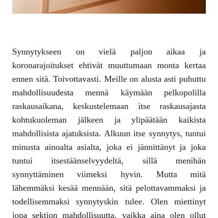
Synnytykseen on vielä paljon aikaa ja
koronarajoitukset ehtivät muuttumaan monta kertaa
ennen sitä. Toivottavasti. Meille on alusta asti puhuttu
mahdollisuudesta mennä käymään pelkopolilla
raskausaikana, keskustelemaan itse raskausajasta
kohtukuoleman jälkeen ja ylipäätään kaikista
mahdollisista ajatuksista. Alkuun itse synnytys, tuntui
minusta ainoalta asialta, joka ei jännittänyt ja joka
tuntui itsestäänselvyydeltä, sillä menihän
synnyttäminen viimeksi hyvin. Mutta mitä
lähemmäksi kesää mennään, sitä pelottavammaksi ja
todellisemmaksi synnytyskin tulee. Olen miettinyt
jopa sektion mahdollisuutta, vaikka aina olen ollut