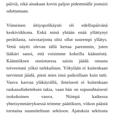
päiviä, eikä ainakaan kovin paljon pidemmälle joutuisi
odottamaan.
Viimeinen äitiyspolikäynti oli edellispäivänä
keskiviikkona. Enkä minä yhtään enää yllättynyt
perätilasta, raivotarjonta olisi ollut suurempi yllätys.
Vettä näytti olevan tällä kertaa paremmin, joten
lääkäri sanoi, että voisimme kokeilla käännöstä.
Käännöksen onnistuessa saisin jäädä omasta
toiveestani yöksi tarkkailuun. Yökylään ei kuitenkaan
tarvinnut jäädä, pieni mies istui paikoillaan kuin tatti.
Vauva kasvaa yläkäyrällä, ilmeisesti ei kuitenkaan
raskausdiabeteksen takia, vaan hän on sopusuhtaisesti
isokokoinen vauva. Niimpä kaikessa
yhteisymmärryksessä teimme päätöksen, viikon päästä
torstaina suunniteltuun sektioon. Ajatuksia sektiosta