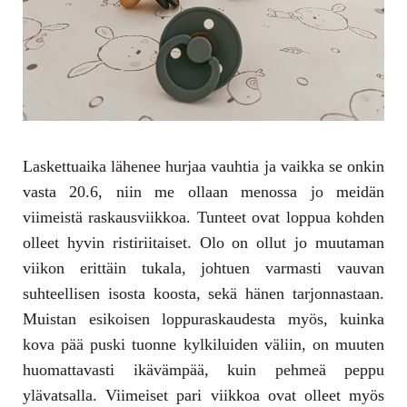
Laskettuaika lähenee hurjaa vauhtia ja vaikka se onkin
vasta 20.6, niin me ollaan menossa jo meidän
viimeistä raskausviikkoa. Tunteet ovat loppua kohden
olleet hyvin ristiriitaiset. Olo on ollut jo muutaman
viikon erittäin tukala, johtuen varmasti vauvan
suhteellisen isosta koosta, sekä hänen tarjonnastaan.
Muistan esikoisen loppuraskaudesta myös, kuinka
kova pää puski tuonne kylkiluiden väliin, on muuten
huomattavasti ikävämpää, kuin pehmeä peppu
ylävatsalla. Viimeiset pari viikkoa ovat olleet myös