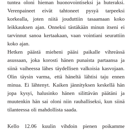
tuntea oloni hieman huonovointiseksi ja huteraksi.
Verenpaineet eivät tahtoneet pysyä tarpeeksi
korkealla, joten niitä jouduttiin tasaamaan koko
leikkauksen ajan. Onneksi tästäkään minun itseni ei
tarvinnut sanoa kertaakaan, vaan vointiani seurattiin
koko ajan.
Hetken päästä mieheni pääsi paikalle vihreässä
asussaan, joka korosti hänen punaista partaansa ja
siinä vaiheessa lähes täydellisen valkoisia kasvojaan.
Olin täysin varma, että häneltä lähtisi taju ennen
minua. Ei lähtenyt. Kaiken jännityksen keskellä hän
jopa kysyi, halusinko hänen silittävän päätäni ja
muutenkin hän sai oloni niin rauhalliseksi, kun siinä
tilanteessa oli mahdollista saada.
Kello 12.06 kuulin vihdoin pienen poikamme