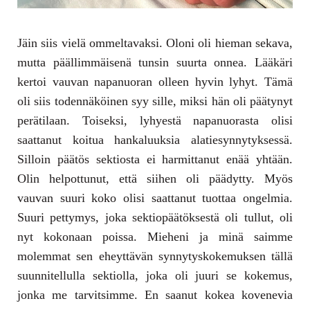
Jäin siis vielä ommeltavaksi. Oloni oli hieman sekava,
mutta päällimmäisenä tunsin suurta onnea. Lääkäri
kertoi vauvan napanuoran olleen hyvin lyhyt. Tämä
oli siis todennäköinen syy sille, miksi hän oli päätynyt
perätilaan. Toiseksi, lyhyestä napanuorasta olisi
saattanut koitua hankaluuksia alatiesynnytyksessä.
Silloin päätös sektiosta ei harmittanut enää yhtään.
Olin helpottunut, että siihen oli päädytty. Myös
vauvan suuri koko olisi saattanut tuottaa ongelmia.
Suuri pettymys, joka sektiopäätöksestä oli tullut, oli
nyt kokonaan poissa. Mieheni ja minä saimme
molemmat sen eheyttävän synnytyskokemuksen tällä
suunnitellulla sektiolla, joka oli juuri se kokemus,
jonka me tarvitsimme. En saanut kokea kovenevia