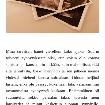
Minä tarvitsen hänet vierelleni koko ajaksi. Suurin
toiveeni synnytyksestä olisi, että voisin olla kotona
supistusten kanssa niin pitkään, kuin mahdollista, elää
sitä jännitystä,
koska mennään
ja sen jälkeen mennä
yhdessä mieheni kanssa sairaalaan. Odotan neljättä
lastani, enkä ole päässyt kokemaan tätä, varmaan niin
tavanomaista synnytystä koskaan. Ensimmäinen oli
suunniteltu sektio perätilan takia, toisesta meni
lapsivedet ja minut käskettiin suoraan synnärille,