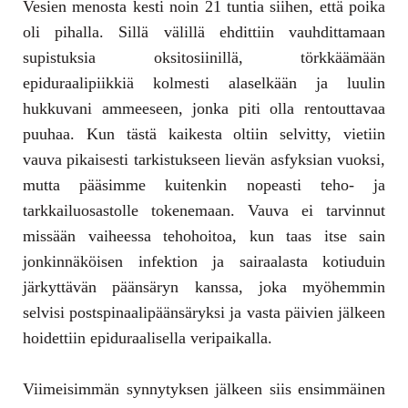
Vesien menosta kesti noin 21 tuntia siihen, että poika
oli pihalla. Sillä välillä ehdittiin vauhdittamaan
supistuksia oksitosiinillä, törkkäämään
epiduraalipiikkiä kolmesti alaselkään ja luulin
hukkuvani ammeeseen, jonka piti olla rentouttavaa
puuhaa. Kun tästä kaikesta oltiin selvitty, vietiin
vauva pikaisesti tarkistukseen lievän asfyksian vuoksi,
mutta pääsimme kuitenkin nopeasti teho- ja
tarkkailuosastolle tokenemaan. Vauva ei tarvinnut
missään vaiheessa tehohoitoa, kun taas itse sain
jonkinnäköisen infektion ja sairaalasta kotiuduin
järkyttävän päänsäryn kanssa, joka myöhemmin
selvisi postspinaalipäänsäryksi ja vasta päivien jälkeen
hoidettiin epiduraalisella veripaikalla.
Viimeisimmän synnytyksen jälkeen siis ensimmäinen