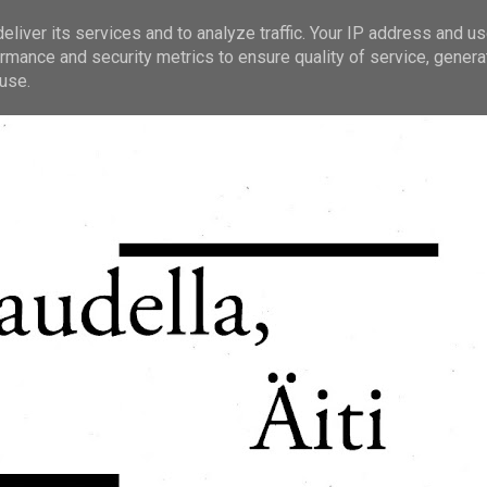
liver its services and to analyze traffic. Your IP address and u
rmance and security metrics to ensure quality of service, gener
use.