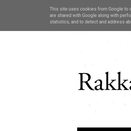
This site uses cookies from Google to de
are shared with Google along with perfo
statistics, and to detect and address ab