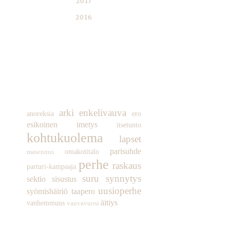
2017
2016
SUOSITUIMMAT
TUNNISTEET
arki
enkelivauva
anoreksia
ero
esikoinen
imetys
itsetunto
kohtukuolema
lapset
parisuhde
omakotitalo
masennus
perhe
raskaus
parturi-kampaaja
suru
synnytys
sektio
sisustus
uusioperhe
syömishäiriö
taapero
äitiys
vanhemmuus
vauvavuosi