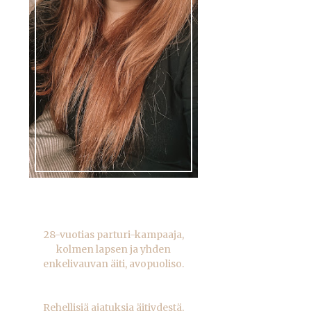
28-vuotias parturi-kampaaja,
kolmen lapsen ja yhden
enkelivauvan äiti, avopuoliso.
Rehellisiä ajatuksia äitiydestä,