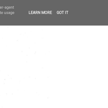
ser-agent
ate usage
LEARN MORE
GOT IT