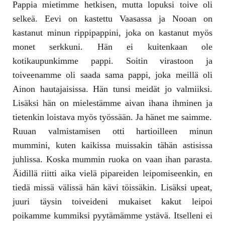
Pappia mietimme hetkisen, mutta lopuksi toive oli
selkeä. Eevi on kastettu Vaasassa ja Nooan on
kastanut minun rippipappini, joka on kastanut myös
monet serkkuni. Hän ei kuitenkaan ole
kotikaupunkimme pappi. Soitin virastoon ja
toiveenamme oli saada sama pappi, joka meillä oli
Ainon hautajaisissa. Hän tunsi meidät jo valmiiksi.
Lisäksi hän on mielestämme aivan ihana ihminen ja
tietenkin loistava myös työssään. Ja hänet me saimme.
Ruuan valmistamisen otti hartioilleen minun
mummini, kuten kaikissa muissakin tähän astisissa
juhlissa. Koska mummin ruoka on vaan ihan parasta.
Äidillä riitti aika vielä pipareiden leipomiseenkin, en
tiedä missä välissä hän kävi töissäkin. Lisäksi upeat,
juuri täysin toiveideni mukaiset kakut leipoi
poikamme kummiksi pyytämämme ystävä. Itselleni ei