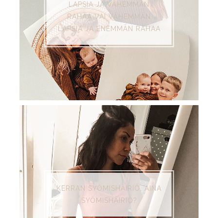
LAPSIA JA VÄHEMMÄN
RAHAA VAI VÄHEMMÄN
LAPSIA JA ENEMMÄN RAHAA
KERRAN SYÖMISHÄIRIÖ, AINA
SYÖMISHÄIRIÖ?