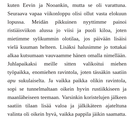
kuten Eevin ja Nooankin, mutta se oli varattuna.
Seuraava vapaa viikonloppu olisi ollut vasta elokuun
lopussa. Meidän pikkuinen nyyttimme painoi
ristiäisviikon alussa jo viisi ja puoli kiloa, joten
mietimme sylikummin olotilaa, jos päivään lisäisi
vielä kuuman helteen. Lisäksi halusimme jo tottakai
alkaa kutsumaan vauvaamme hänen omalla nimellään.
Juhlapaikaksi meille sitten valikoitui miehen
työpaikka, enomiehen ravintola, joten tässäkin saatiin
apu
sukulaiselta. Ja vaikka paikka olikin ravintola,
sopi se tunnelmaltaan oikein hyvin rustiikkiseen ja
maanläheiseen teemaan. Varsinkin koristelujen jälkeen
saatiin tilaan lisää valoa ja jälkikäteen ajateltuna
valinta oli oikein hyvä, vaikka pappila jäikin saamatta.