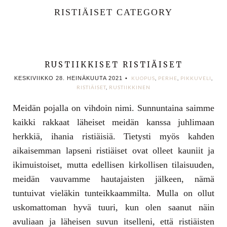
RISTIÄISET CATEGORY
RUSTIIKKISET RISTIÄISET
KESKIVIIKKO 28. HEINÄKUUTA 2021
•
KUOPUS
,
PERHE
,
PIKKUVELI
,
RISTIÄISET
,
RUSTIIKKINEN
Meidän pojalla on vihdoin nimi. Sunnuntaina saimme
kaikki rakkaat läheiset meidän kanssa juhlimaan
herkkiä, ihania ristiäisiä. Tietysti myös kahden
aikaisemman lapseni ristiäiset ovat olleet kauniit ja
ikimuistoiset, mutta edellisen kirkollisen tilaisuuden,
meidän vauvamme hautajaisten jälkeen, nämä
tuntuivat vieläkin tunteikkaammilta. Mulla on ollut
uskomattoman hyvä tuuri, kun olen saanut näin
avuliaan ja läheisen suvun itselleni, että ristiäisten