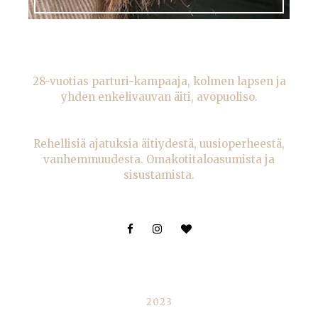
28-vuotias parturi-kampaaja, kolmen lapsen ja
yhden enkelivauvan äiti, avopuoliso.
Rehellisiä ajatuksia äitiydestä, uusioperheestä,
vanhemmuudesta. Omakotitaloasumista ja
sisustamista.
BLOGIARKISTO
2023