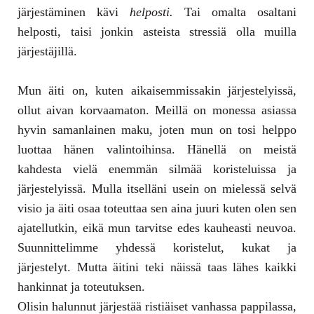
järjestäminen kävi
helposti.
Tai omalta osaltani
helposti, taisi jonkin asteista stressiä olla muilla
järjestäjillä.
Mun äiti on, kuten aikaisemmissakin järjestelyissä,
ollut aivan korvaamaton. Meillä on monessa asiassa
hyvin samanlainen maku, joten mun on tosi helppo
luottaa hänen valintoihinsa. Hänellä on meistä
kahdesta vielä enemmän silmää koristeluissa ja
järjestelyissä. Mulla itselläni usein on mielessä selvä
visio ja äiti osaa toteuttaa sen aina juuri kuten olen sen
ajatellutkin, eikä mun tarvitse edes kauheasti neuvoa.
Suunnittelimme yhdessä koristelut, kukat ja
järjestelyt. Mutta äitini teki näissä taas lähes kaikki
hankinnat ja toteutuksen.
Olisin halunnut järjestää ristiäiset vanhassa pappilassa,