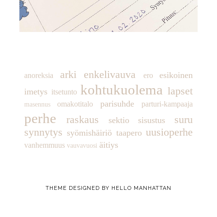
TUNNISTEET
arki
enkelivauva
esikoinen
anoreksia
ero
kohtukuolema
lapset
imetys
itsetunto
parisuhde
omakotitalo
parturi-kampaaja
masennus
perhe
raskaus
suru
sektio
sisustus
synnytys
uusioperhe
syömishäiriö
taapero
äitiys
vanhemmuus
vauvavuosi
THEME DESIGNED BY
HELLO MANHATTAN