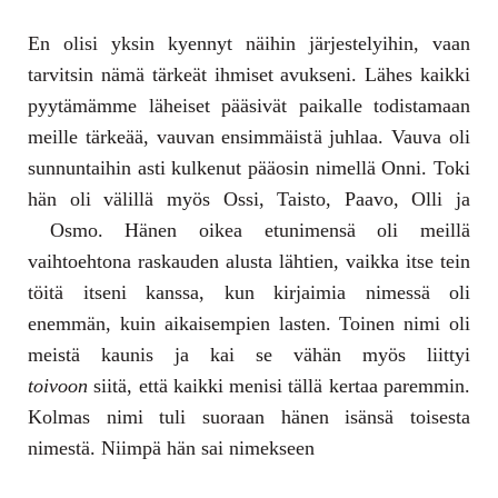
En olisi yksin kyennyt näihin järjestelyihin, vaan
tarvitsin nämä tärkeät ihmiset avukseni. Lähes kaikki
pyytämämme läheiset pääsivät paikalle todistamaan
meille tärkeää, vauvan ensimmäistä juhlaa. Vauva oli
sunnuntaihin asti kulkenut pääosin nimellä Onni. Toki
hän oli välillä myös Ossi, Taisto, Paavo, Olli ja
Osmo. Hänen oikea etunimensä oli meillä
vaihtoehtona raskauden alusta lähtien, vaikka itse tein
töitä itseni kanssa, kun kirjaimia nimessä oli
enemmän, kuin aikaisempien lasten. Toinen nimi oli
meistä kaunis ja kai se vähän myös liittyi
toivoon
siitä, että kaikki menisi tällä kertaa paremmin.
Kolmas nimi tuli suoraan hänen isänsä toisesta
nimestä. Niimpä hän sai nimekseen