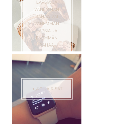
LAPSIA JA
VÄHEMMÄN
RAHAA VAI
VÄHEMMÄN
LAPSIA JA
ENEMMÄN
RAHAA
-15KG JA RISAT