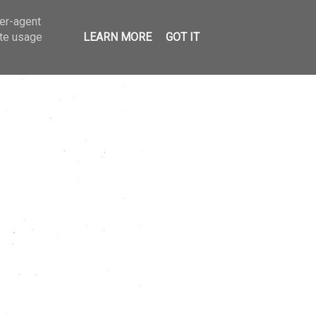
ser-agent
ate usage
LEARN MORE
GOT IT