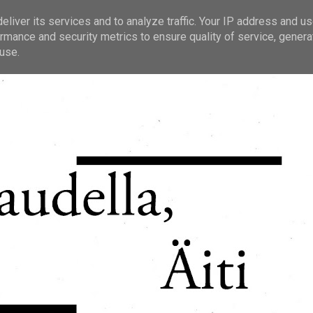
liver its services and to analyze traffic. Your IP address and u
rmance and security metrics to ensure quality of service, gener
use.