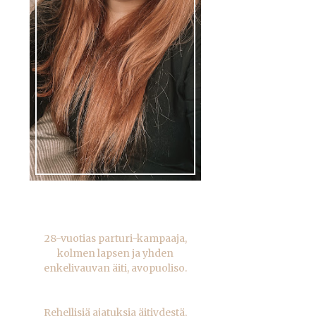
28-vuotias parturi-kampaaja,
kolmen lapsen ja yhden
enkelivauvan äiti, avopuoliso.
Rehellisiä ajatuksia äitiydestä,