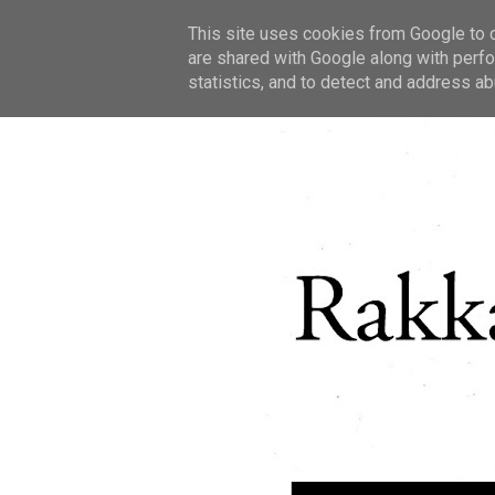
This site uses cookies from Google to de
are shared with Google along with perfo
statistics, and to detect and address ab