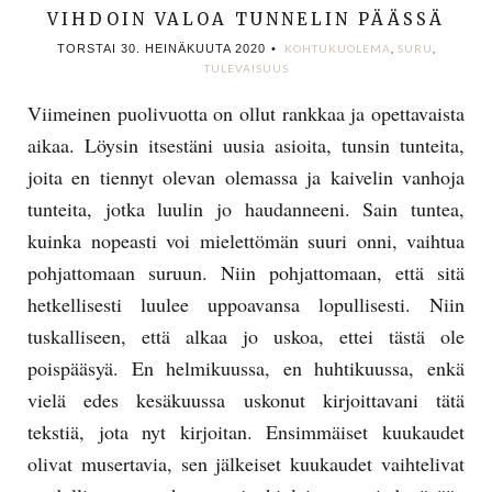
VIHDOIN VALOA TUNNELIN PÄÄSSÄ
TORSTAI 30. HEINÄKUUTA 2020
•
KOHTUKUOLEMA
,
SURU
,
TULEVAISUUS
Viimeinen puolivuotta on ollut rankkaa ja opettavaista
aikaa. Löysin itsestäni uusia asioita, tunsin tunteita,
joita en tiennyt olevan olemassa ja kaivelin vanhoja
tunteita, jotka luulin jo haudanneeni. Sain tuntea,
kuinka nopeasti voi mielettömän suuri onni, vaihtua
pohjattomaan suruun. Niin pohjattomaan, että sitä
hetkellisesti luulee uppoavansa lopullisesti. Niin
tuskalliseen, että alkaa jo uskoa, ettei tästä ole
poispääsyä. En helmikuussa, en huhtikuussa, enkä
vielä edes kesäkuussa uskonut kirjoittavani tätä
tekstiä, jota nyt kirjoitan. Ensimmäiset kuukaudet
olivat musertavia, sen jälkeiset kuukaudet vaihtelivat