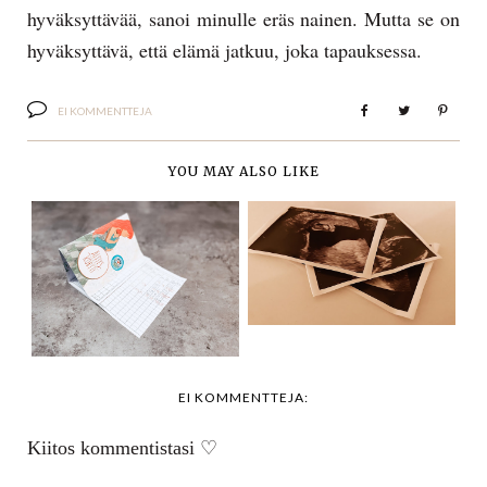
hyväksyttävää, sanoi minulle eräs nainen. Mutta se on
hyväksyttävä, että elämä jatkuu, joka tapauksessa.
EI KOMMENTTEJA
YOU MAY ALSO LIKE
EN SUOSTU
SYNNYTTÄMÄÄN
KONTROLLIKÄYNTI
ILMAN MIESTÄ...
JA PERÄTILA
EI KOMMENTTEJA:
Kiitos kommentistasi ♡