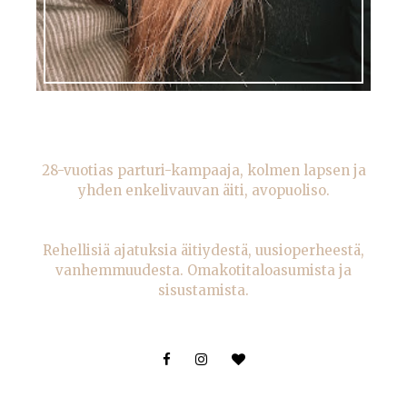
28-vuotias parturi-kampaaja, kolmen lapsen ja
yhden enkelivauvan äiti, avopuoliso.
Rehellisiä ajatuksia äitiydestä, uusioperheestä,
vanhemmuudesta. Omakotitaloasumista ja
sisustamista.