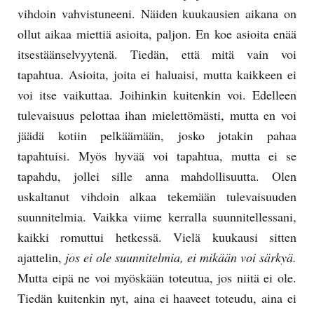
vihdoin vahvistuneeni. Näiden kuukausien aikana on
ollut aikaa miettiä asioita, paljon. En koe asioita enää
itsestäänselvyytenä. Tiedän, että mitä vain voi
tapahtua. Asioita, joita ei haluaisi, mutta kaikkeen ei
voi itse vaikuttaa. Joihinkin kuitenkin voi. Edelleen
tulevaisuus pelottaa ihan mielettömästi, mutta en voi
jäädä kotiin pelkäämään, josko jotakin pahaa
tapahtuisi. Myös hyvää voi tapahtua, mutta ei se
tapahdu, jollei sille anna mahdollisuutta. Olen
uskaltanut vihdoin alkaa tekemään tulevaisuuden
suunnitelmia. Vaikka viime kerralla suunnitellessani,
kaikki romuttui hetkessä. Vielä kuukausi sitten
ajattelin,
jos ei ole suunnitelmia, ei mikään voi särkyä.
Mutta eipä ne voi myöskään toteutua, jos niitä ei ole.
Tiedän kuitenkin nyt, aina ei haaveet toteudu, aina ei