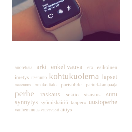
TUNNISTEET
arki
enkelivauva
esikoinen
anoreksia
ero
kohtukuolema
lapset
imetys
itsetunto
parisuhde
omakotitalo
parturi-kampaaja
masennus
perhe
raskaus
suru
sektio
sisustus
synnytys
uusioperhe
syömishäiriö
taapero
äitiys
vanhemmuus
vauvavuosi