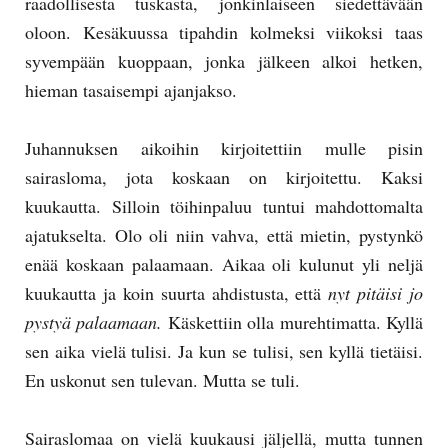
raadollisesta tuskasta, jonkinlaiseen siedettävään
oloon. Kesäkuussa tipahdin kolmeksi viikoksi taas
syvempään kuoppaan, jonka jälkeen alkoi hetken,
hieman tasaisempi ajanjakso.
Juhannuksen aikoihin kirjoitettiin mulle pisin
sairasloma, jota koskaan on kirjoitettu. Kaksi
kuukautta. Silloin töihinpaluu tuntui mahdottomalta
ajatukselta. Olo oli niin vahva, että mietin, pystynkö
enää koskaan palaamaan. Aikaa oli kulunut yli neljä
kuukautta ja koin suurta ahdistusta, että
nyt pitäisi jo
pystyä palaamaan.
Käskettiin olla murehtimatta. Kyllä
sen aika vielä tulisi. Ja kun se tulisi, sen kyllä tietäisi.
En uskonut sen tulevan. Mutta se tuli.
Sairaslomaa on vielä kuukausi jäljellä, mutta tunnen