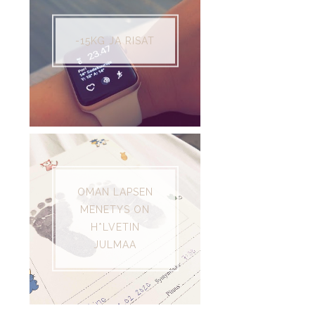
-15KG JA RISAT
OMAN LAPSEN
MENETYS ON
H*LVETIN
JULMAA