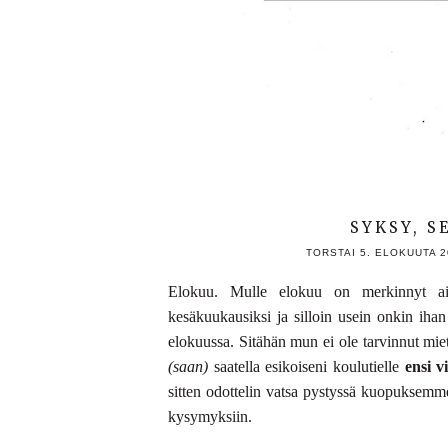
SYKSY, S
TORSTAI 5. ELOKUUTA 2
Elokuu. Mulle elokuu on merkinnyt ai
kesäkuukausiksi ja silloin usein onkin ihan
elokuussa. Sitähän mun ei ole tarvinnut miett
(saan)
saatella esikoiseni koulutielle
ensi vi
sitten odottelin vatsa pystyssä kuopuksemm
kysymyksiin.