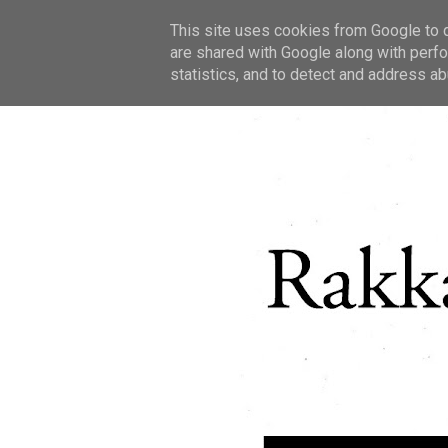
This site uses cookies from Google to de
are shared with Google along with perfo
statistics, and to detect and address ab