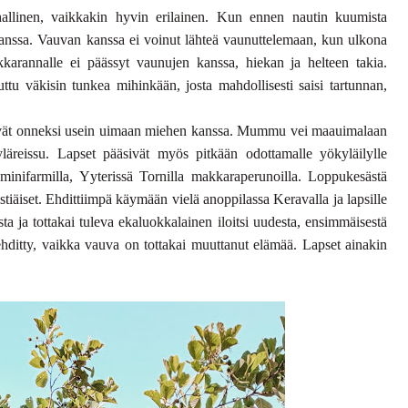
allinen, vaikkakin hyvin erilainen. Kun ennen nautin kuumista
 kanssa. Vauvan kanssa ei voinut lähteä vaunuttelemaan, kun ulkona
karannalle ei päässyt vaunujen kanssa, hiekan ja helteen takia.
ttu väkisin tunkea mihinkään, josta mahdollisesti saisi tartunnan,
äsivät onneksi usein uimaan miehen kanssa. Mummu vei maauimalaan
äreissu. Lapset pääsivät myös pitkään odottamalle yökyläilylle
inifarmilla, Yyterissä Tornilla makkaraperunoilla. Loppukesästä
istiäiset. Ehdittiimpä käymään vielä anoppilassa Keravalla ja lapsille
sta ja tottakai tuleva ekaluokkalainen iloitsi uudesta, ensimmäisestä
ehditty, vaikka vauva on tottakai muuttanut elämää. Lapset ainakin