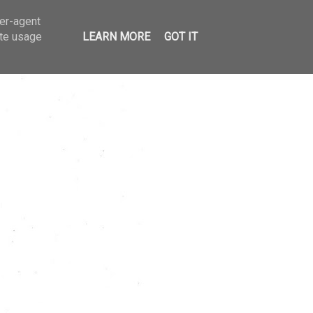
ser-agent
ate usage
LEARN MORE
GOT IT