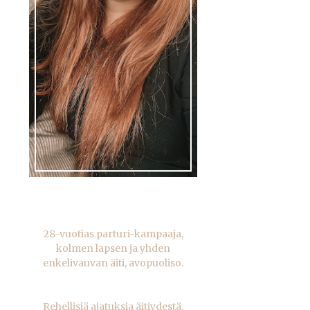
28-vuotias parturi-kampaaja,
kolmen lapsen ja yhden
enkelivauvan äiti, avopuoliso.
Rehellisiä ajatuksia äitiydestä,