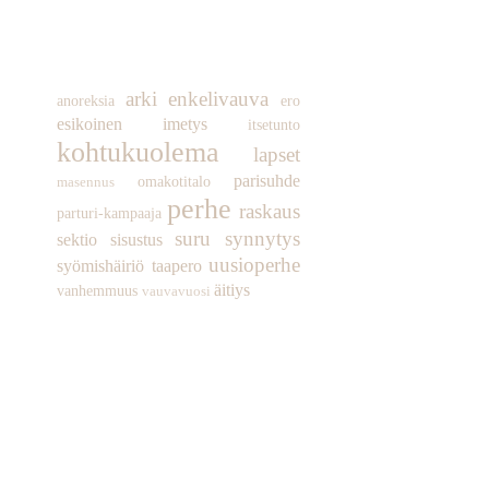
TUNNISTEET
arki
enkelivauva
anoreksia
ero
esikoinen
imetys
itsetunto
kohtukuolema
lapset
parisuhde
omakotitalo
masennus
perhe
raskaus
parturi-kampaaja
suru
synnytys
sektio
sisustus
uusioperhe
syömishäiriö
taapero
äitiys
vanhemmuus
vauvavuosi