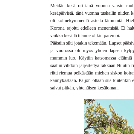
Meidän kesä oli tänä vuonna varsin rauh
kesäpäivistä, tänä vuonna tuskailin niiden
oli kolmekymmentä astetta lämmintä. Hiek
Korona rajoitti edelleen menemisiä. Ei halu
vaikka kesällä tilanne olikin parempi.
Päästiin silti jotakin tekemään. Lapset pä
ja vuorossa oli myös yhden lapsen kylpyl
mummin luo. Käytiin katsomassa eläimiä m
saatiin vihdoin järjestettyä rakkaan Nuutin r
riitti riemua pelkästään miehen siskon koira
kännykästään. Paljon ollaan siis kuitenkin 
saivat pitkän, yhtenäisen kesäloman.