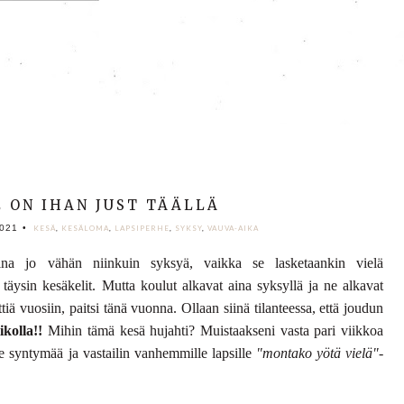
E ON IHAN JUST TÄÄLLÄ
021
•
KESÄ
,
KESÄLOMA
,
LAPSIPERHE
,
SYKSY
,
VAUVA-AIKA
na jo vähän niinkuin syksyä, vaikka se lasketaankin vielä
 täysin kesäkelit. Mutta koulut alkavat aina syksyllä ja ne alkavat
iä vuosiin, paitsi tänä vuonna. Ollaan siinä tilanteessa, että joudun
ikolla!!
Mihin tämä kesä hujahti? Muistaakseni vasta pari viikkoa
e syntymää ja vastailin vanhemmille lapsille
"montako yötä vielä"
-