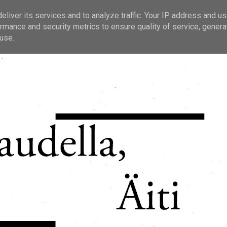
liver its services and to analyze traffic. Your IP address and u
rmance and security metrics to ensure quality of service, gener
use.