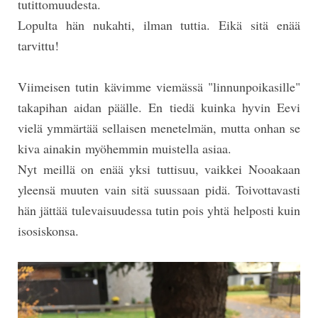
tutittomuudesta.
Lopulta hän nukahti, ilman tuttia. Eikä sitä enää
tarvittu!
Viimeisen tutin kävimme viemässä "linnunpoikasille"
takapihan aidan päälle. En tiedä kuinka hyvin Eevi
vielä ymmärtää sellaisen menetelmän, mutta onhan se
kiva ainakin
myöhemmin muistella asiaa.
Nyt meillä on enää yksi tuttisuu, vaikkei Nooakaan
yleensä muuten vain sitä suussaan pidä. Toivottavasti
hän jättää tulevaisuudessa tutin pois yhtä helposti kuin
isosiskonsa.