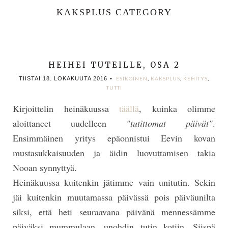
KAKSPLUS CATEGORY
HEIHEI TUTEILLE, OSA 2
TIISTAI 18. LOKAKUUTA 2016
•
ESIKOINEN
,
KAKSPLUS
,
KEHITYS
,
TUTTI
Kirjoittelin heinäkuussa
täällä
, kuinka olimme
aloittaneet uudelleen
"tutittomat päivät"
.
Ensimmäinen yritys epäonnistui Eevin kovan
mustasukkaisuuden ja äidin luovuttamisen takia
Nooan synnyttyä.
Heinäkuussa kuitenkin jätimme vain unitutin. Sekin
jäi kuitenkin muutamassa päivässä pois päiväunilta
siksi, että heti seuraavana päivänä mennessämme
päiväksi mummulaan, unohdin tutin kotiin. Siispä