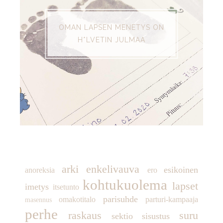
OMAN LAPSEN MENETYS ON
H*LVETIN JULMAA
TUNNISTEET
arki
enkelivauva
esikoinen
anoreksia
ero
kohtukuolema
lapset
imetys
itsetunto
parisuhde
omakotitalo
parturi-kampaaja
masennus
perhe
raskaus
suru
sektio
sisustus