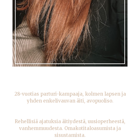
28-vuotias parturi-kampaaja, kolmen lapsen ja
yhden enkelivauvan äiti, avopuoliso.
Rehellisiä ajatuksia äitiydestä, uusioperheestä,
vanhemmuudesta. Omakotitaloasumista ja
sisustamista.